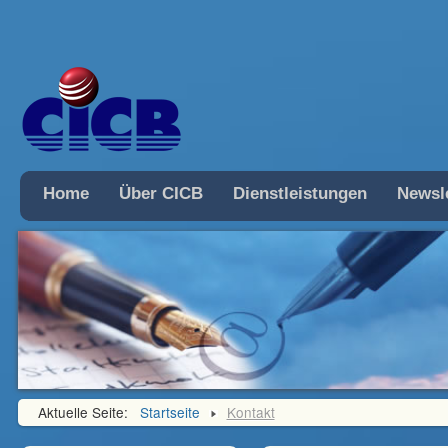
Home
Über CICB
Dienstleistungen
Newsle
Aktuelle Seite:
Startseite
Kontakt