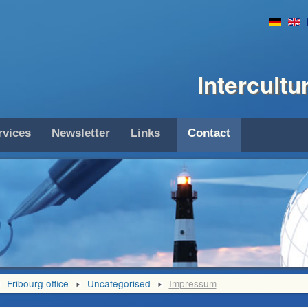
Intercult
rvices
Newsletter
Links
Contact
Fribourg office
Uncategorised
Impressum