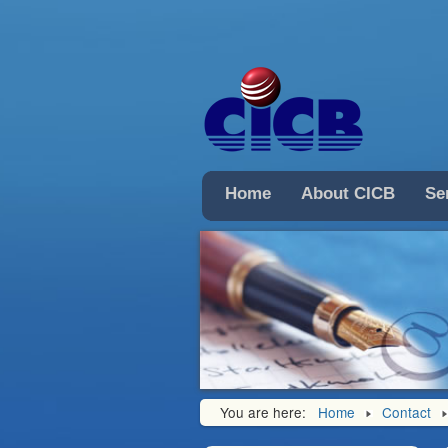
Home
About CICB
Se
You are here:
Home
Contact