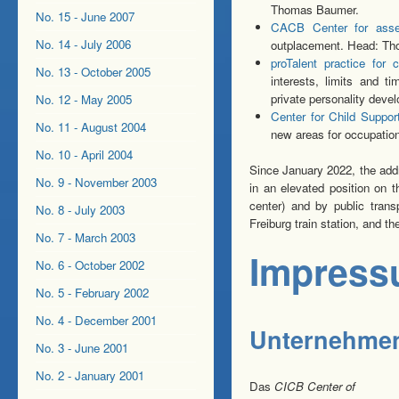
Thomas Baumer.
No. 15 - June 2007
CACB Center for asse
No. 14 - July 2006
outplacement. Head: T
proTalent practice for
No. 13 - October 2005
interests, limits and t
private personality dev
No. 12 - May 2005
Center for Child Suppo
No. 11 - August 2004
new areas for occupation
No. 10 - April 2004
Since January 2022, the addr
No. 9 - November 2003
in an elevated position on t
center) and by public tran
No. 8 - July 2003
Freiburg train station, and t
No. 7 - March 2003
Impres
No. 6 - October 2002
No. 5 - February 2002
No. 4 - December 2001
Unternehme
No. 3 - June 2001
No. 2 - January 2001
Das
CICB Center of