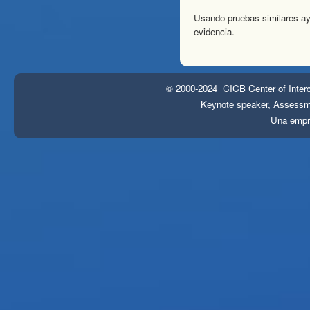
Usando pruebas similares ayu
evidencia.
© 2000-2024 CICB Center of Interc
Keynote speaker, Assessmen
Una emp