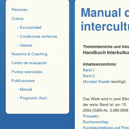
Manual 
Resumen
Cursos
intercult
◦ Exclusividad
◦ Condiciones extremas
◦ Valores
Themenbereiche und Inha
Handbuch Interkultu
Asesoría & Coaching
Centro de evaluación
Inhaltsverzeichnis:
Band 1
Puntos esenciales
Band 2
Publicaciones
(
Acrobat Reader
benötigt)
◦ Manual
◦ Prognostic Asst.
Das Werk wird in zwei Bä
der erste Band ist am 15.
2004 (ISBN-Nr. 3-280-05081
Prospekt
;
Buchumschlag
;
Kurzbeschreibung und Pres