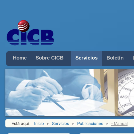
Home
Sobre CICB
Servicios
Boletín
Está aquí:
Inicio
Servicios
Publicaciones
◦ Manual