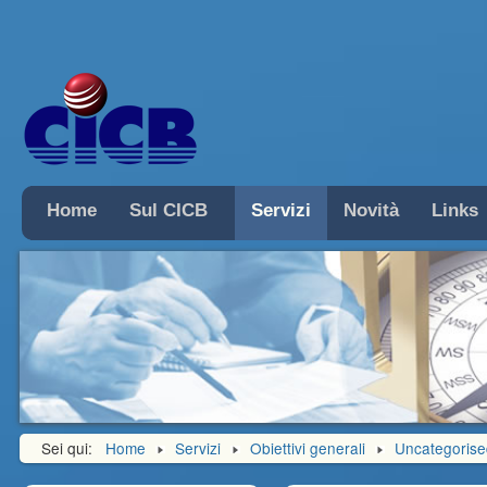
Home
Sul CICB
Servizi
Novità
Links
Sei qui:
Home
Servizi
Obiettivi generali
Uncategorise